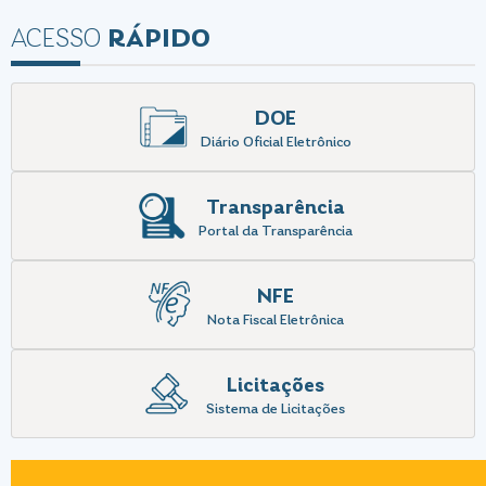
prazo para
(PAA)
animais e da
do Sul
aproveitar o
população
ACESSO
RÁPIDO
benefício vai
até o dia 10
de julho;
DOE
Diário Oficial Eletrônico
Transparência
Portal da Transparência
NFE
Nota Fiscal Eletrônica
Licitações
Sistema de Licitações