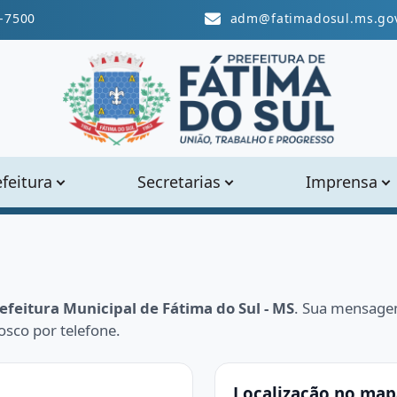
-7500
adm@fatimadosul.ms.gov
efeitura
Secretarias
Imprensa
efeitura Municipal de Fátima do Sul - MS
. Sua mensage
osco por telefone.
Localização no map