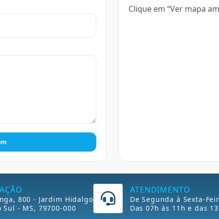
Clique em “Ver mapa amp
em
ZAÇÃO
ATENDIMENTO
nga, 800 - Jardim Hidalgo
De Segunda à Sexta-Fei
 Sul - MS, 79700-000
Das 07h às 11h e das 13