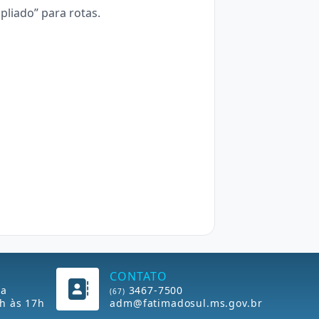
liado” para rotas.
CONTATO
ra
3467-7500
(67)
h às 17h
adm@fatimadosul.ms.gov.br