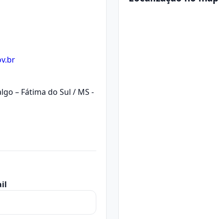
v.br
algo – Fátima do Sul / MS -
il