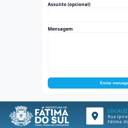
Assunto (opcional)
Mensagem
Enviar mensag
LOCALI
Rua Ipira
Fátima do