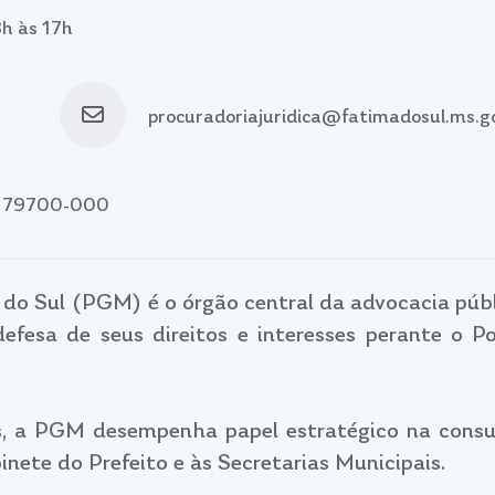
3h às 17h
procuradoriajuridica@fatimadosul.ms.go
EP: 79700-000
do Sul (PGM) é o órgão central da advocacia públ
 defesa de seus direitos e interesses perante o P
, a PGM desempenha papel estratégico na consult
nete do Prefeito e às Secretarias Municipais.