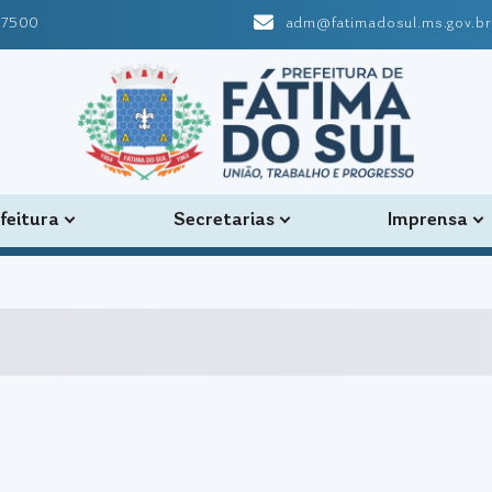
-7500
adm@fatimadosul.ms.gov.br
feitura
Secretarias
Imprensa