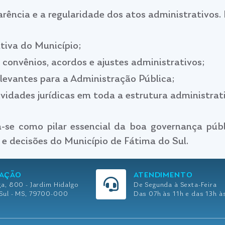
rência e a regularidade dos atos administrativos. 
ativa do Município;
 convênios, acordos e ajustes administrativos;
elevantes para a Administração Pública;
tividades jurídicas em toda a estrutura administrat
-se como pilar essencial da boa governança públic
s e decisões do Município de Fátima do Sul.
ZAÇÃO
ATENDIMENTO
ga, 800 - Jardim Hidalgo
De Segunda à Sexta-Feira
 Sul - MS, 79700-000
Das 07h às 11h e das 13h à