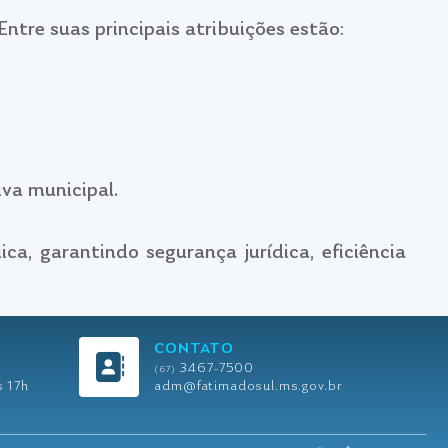
Entre suas principais atribuições estão:
iva municipal.
a, garantindo segurança jurídica, eficiência
CONTATO
3467-7500
(67)
s 17h
adm@fatimadosul.ms.gov.br